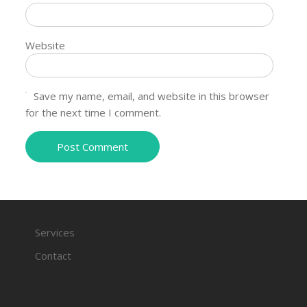
Website
Save my name, email, and website in this browser
for the next time I comment.
Services
Contact