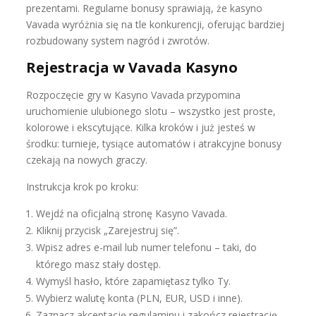
prezentami. Regularne bonusy sprawiają, że kasyno
Vavada wyróżnia się na tle konkurencji, oferując bardziej
rozbudowany system nagród i zwrotów.
Rejestracja w Vavada Kasyno
Rozpoczęcie gry w Kasyno Vavada przypomina
uruchomienie ulubionego slotu – wszystko jest proste,
kolorowe i ekscytujące. Kilka kroków i już jesteś w
środku: turnieje, tysiące automatów i atrakcyjne bonusy
czekają na nowych graczy.
Instrukcja krok po kroku:
Wejdź na oficjalną stronę Kasyno Vavada.
Kliknij przycisk „Zarejestruj się”.
Wpisz adres e-mail lub numer telefonu – taki, do
którego masz stały dostęp.
Wymyśl hasło, które zapamiętasz tylko Ty.
Wybierz walutę konta (PLN, EUR, USD i inne).
Zaznacz akceptację regulaminu i zakończ rejestrację.