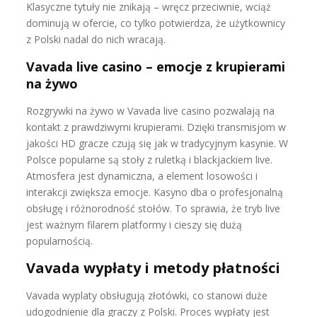
Klasyczne tytuły nie znikają – wręcz przeciwnie, wciąż
dominują w ofercie, co tylko potwierdza, że użytkownicy
z Polski nadal do nich wracają.
Vavada live casino – emocje z krupierami
na żywo
Rozgrywki na żywo w Vavada live casino pozwalają na
kontakt z prawdziwymi krupierami. Dzięki transmisjom w
jakości HD gracze czują się jak w tradycyjnym kasynie. W
Polsce popularne są stoły z ruletką i blackjackiem live.
Atmosfera jest dynamiczna, a element losowości i
interakcji zwiększa emocje. Kasyno dba o profesjonalną
obsługę i różnorodność stołów. To sprawia, że tryb live
jest ważnym filarem platformy i cieszy się dużą
popularnością.
Vavada wypłaty i metody płatności
Vavada wyplaty obsługują złotówki, co stanowi duże
udogodnienie dla graczy z Polski. Proces wypłaty jest