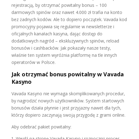
rejestracją, by otrzymać powitalny bonus – 100
darmowych spinów oraz nawet 4.000 zł trafia na konto
bez żadnych kodów. Ale to dopiero początek. Vavada kod
promocyjny pojawia się regularnie w newsletterze i
oficjalnych kanałach kasyna, dając dostęp do
dodatkowych nagród – ekskluzywnych spinów, reload
bonusów i cashbacków. Jak pokazały nasze testy,
właśnie ten system wyróżnia platformę na tle innych
operatorów w Polsce.
Jak otrzymać bonus powitalny w Vavada
Kasyno
Vavada Kasyno nie wymaga skomplikowanych procedur,
by nagrodzić nowych użytkowników. System startowych
bonusów działa płynnie i jest przyjazny nawet dla tych,
którzy dopiero zaczynają swoją przygodę z grami online.
Aby odebrać pakiet powitalny:
Wejdź na stronę Vavada Kasyno i rozpocznij proces