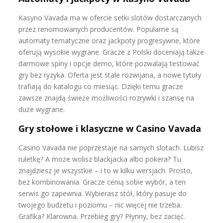
Kasyno Vavada ma w ofercie setki slotów dostarczanych
przez renomowanych producentów. Popularne są
automaty tematyczne oraz jackpoty progresywne, które
oferują wysokie wygrane. Gracze z Polski doceniają także
darmowe spiny i opcje demo, które pozwalają testować
gry bez ryzyka. Oferta jest stale rozwijana, a nowe tytuły
trafiają do katalogu co miesiąc. Dzięki temu gracze
zawsze znajdą świeże możliwości rozrywki i szansę na
duże wygrane.
Gry stołowe i klasyczne w Casino Vavada
Casino Vavada nie poprzestaje na samych slotach. Lubisz
ruletkę? A może wolisz blackjacka albo pokera? Tu
znajdziesz je wszystkie – i to w kilku wersjach. Prosto,
bez kombinowania. Gracze cenią sobie wybór, a ten
serwis go zapewnia. Wybierasz stół, który pasuje do
twojego budżetu i poziomu – nic więcej nie trzeba.
Grafika? Klarowna. Przebieg gry? Płynny, bez zacięć.