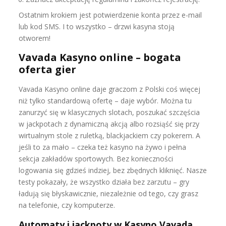
Ostatnim krokiem jest potwierdzenie konta przez e-mail
lub kod SMS. I to wszystko – drzwi kasyna stoją
otworem!
Vavada Kasyno online – bogata
oferta gier
Vavada Kasyno online daje graczom z Polski coś więcej
niż tylko standardową ofertę – daje wybór. Można tu
zanurzyć się w klasycznych slotach, poszukać szczęścia
w jackpotach z dynamiczną akcją albo rozsiąść się przy
wirtualnym stole z ruletką, blackjackiem czy pokerem. A
jeśli to za mało – czeka też kasyno na żywo i pełna
sekcja zakładów sportowych. Bez konieczności
logowania się gdzieś indziej, bez zbędnych kliknięć. Nasze
testy pokazały, że wszystko działa bez zarzutu – gry
ładują się błyskawicznie, niezależnie od tego, czy grasz
na telefonie, czy komputerze.
Automaty i jackpoty w Kasyno Vavada