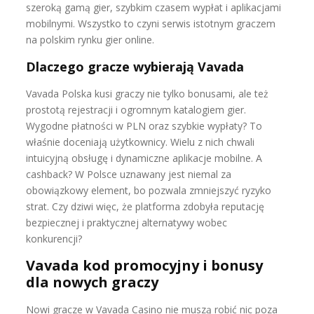
szeroką gamą gier, szybkim czasem wypłat i aplikacjami
mobilnymi. Wszystko to czyni serwis istotnym graczem
na polskim rynku gier online.
Dlaczego gracze wybierają Vavada
Vavada Polska kusi graczy nie tylko bonusami, ale też
prostotą rejestracji i ogromnym katalogiem gier.
Wygodne płatności w PLN oraz szybkie wypłaty? To
właśnie doceniają użytkownicy. Wielu z nich chwali
intuicyjną obsługę i dynamiczne aplikacje mobilne. A
cashback? W Polsce uznawany jest niemal za
obowiązkowy element, bo pozwala zmniejszyć ryzyko
strat. Czy dziwi więc, że platforma zdobyła reputację
bezpiecznej i praktycznej alternatywy wobec
konkurencji?
Vavada kod promocyjny i bonusy
dla nowych graczy
Nowi gracze w Vavada Casino nie muszą robić nic poza