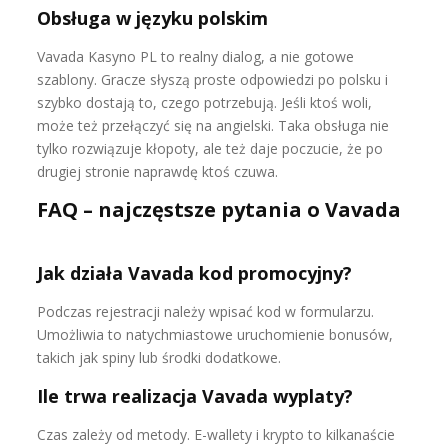
Obsługa w języku polskim
Vavada Kasyno PL to realny dialog, a nie gotowe
szablony. Gracze słyszą proste odpowiedzi po polsku i
szybko dostają to, czego potrzebują. Jeśli ktoś woli,
może też przełączyć się na angielski. Taka obsługa nie
tylko rozwiązuje kłopoty, ale też daje poczucie, że po
drugiej stronie naprawdę ktoś czuwa.
FAQ – najczęstsze pytania o Vavada
Jak działa Vavada kod promocyjny?
Podczas rejestracji należy wpisać kod w formularzu.
Umożliwia to natychmiastowe uruchomienie bonusów,
takich jak spiny lub środki dodatkowe.
Ile trwa realizacja Vavada wyplaty?
Czas zależy od metody. E-wallety i krypto to kilkanaście