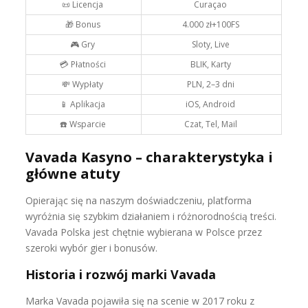
📜 Licencja
Curaçao
🎁 Bonus
4.000 zł+100FS
🎮 Gry
Sloty, Live
💳 Płatności
BLIK, Karty
💸 Wypłaty
PLN, 2–3 dni
📱 Aplikacja
iOS, Android
☎️ Wsparcie
Czat, Tel, Mail
Vavada Kasyno – charakterystyka i
główne atuty
Opierając się na naszym doświadczeniu, platforma
wyróżnia się szybkim działaniem i różnorodnością treści.
Vavada Polska jest chętnie wybierana w Polsce przez
szeroki wybór gier i bonusów.
Historia i rozwój marki Vavada
Marka Vavada pojawiła się na scenie w 2017 roku z