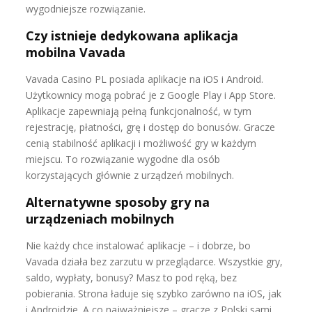
wygodniejsze rozwiązanie.
Czy istnieje dedykowana aplikacja
mobilna Vavada
Vavada Casino PL posiada aplikacje na iOS i Android.
Użytkownicy mogą pobrać je z Google Play i App Store.
Aplikacje zapewniają pełną funkcjonalność, w tym
rejestrację, płatności, grę i dostęp do bonusów. Gracze
cenią stabilność aplikacji i możliwość gry w każdym
miejscu. To rozwiązanie wygodne dla osób
korzystających głównie z urządzeń mobilnych.
Alternatywne sposoby gry na
urządzeniach mobilnych
Nie każdy chce instalować aplikacje – i dobrze, bo
Vavada działa bez zarzutu w przeglądarce. Wszystkie gry,
saldo, wypłaty, bonusy? Masz to pod ręką, bez
pobierania. Strona ładuje się szybko zarówno na iOS, jak
i Androidzie. A co najważniejsze – gracze z Polski sami