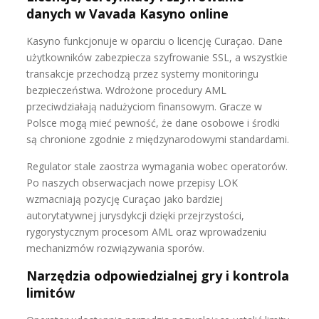
danych w Vavada Kasyno online
Kasyno funkcjonuje w oparciu o licencję Curaçao. Dane
użytkowników zabezpiecza szyfrowanie SSL, a wszystkie
transakcje przechodzą przez systemy monitoringu
bezpieczeństwa. Wdrożone procedury AML
przeciwdziałają nadużyciom finansowym. Gracze w
Polsce mogą mieć pewność, że dane osobowe i środki
są chronione zgodnie z międzynarodowymi standardami.
Regulator stale zaostrza wymagania wobec operatorów.
Po naszych obserwacjach nowe przepisy LOK
wzmacniają pozycję Curaçao jako bardziej
autorytatywnej jurysdykcji dzięki przejrzystości,
rygorystycznym procesom AML oraz wprowadzeniu
mechanizmów rozwiązywania sporów.
Narzędzia odpowiedzialnej gry i kontrola
limitów